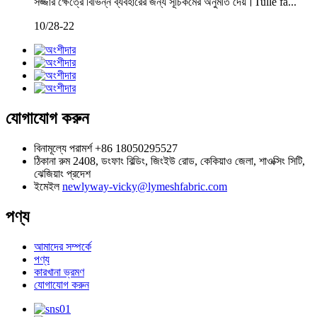
সজ্জার ক্ষেত্রে বিভিন্ন ব্যবহারের জন্য সূচিকর্মের অনুমতি দেয়।Tulle fa...
10/28-22
যোগাযোগ করুন
বিনামূল্যে পরামর্শ
+86 18050295527
ঠিকানা
রুম 2408, ডংফাং বিল্ডিং, জিংইউ রোড, কেকিয়াও জেলা, শাওক্সিং সিটি,
ঝেজিয়াং প্রদেশ
ইমেইল
newlyway-vicky@lymeshfabric.com
পণ্য
আমাদের সম্পর্কে
পণ্য
কারখানা ভ্রমণ
যোগাযোগ করুন