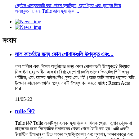
প্লেইন এমব্রয়ডারি করা লেইস ফ্যাব্রিক, অ্যাপ্লিক এবং মুক্তো দিয়ে
অলঙ্কৃত।চায়না Tulle জাল ফ্যাব্রিক ...
সংবাদ
লাল কার্পেটের জন্য কোন পোশাকগুলি উপযুক্ত এবং...
লাল গালিচা এবং বিশেষ অনুষ্ঠানের জন্য কোন পোশাকগুলি উপযুক্ত? বিখ্যাত
ডিজাইনার ব্র্যান্ড রীম আক্রার বিবাহের পোশাকগুলি তাদের ভিনটেজ পিটি জন্য
পরিচিত, এবং তাদের গাউনগুলিও সুন্দর এবং পরী।আজ আমি আমার পছন্দের রেডি-
টু-ওয়ার কালেকশনগুলির মধ্যে একটি উপস্থাপন করতে যাচ্ছি: Reem Acra
Fal...
11/05-22
tulle কি?
Tulle কি? Tulle একটি খুব হালকা ফ্যাব্রিক যা সিল্ক থ্রেড, তুলার থ্রেড বা
নাইলনের মতো সিন্থেটিক উপাদানের থ্রেড থেকে তৈরি করা হয়।এটি একটি
ইলাস্টিক উপাদান যা উচ্চ-মানের অ্যাপ্লিকেশন এবং ফ্যাশন, আসবাবপত্র এবং