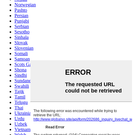
Norwegian
Pashto
Persian
Punjabi
Serbian
Sesotho
Sinhala
Slovak
Slovenian
Somali
Samoan
Scots Gaelic
Shona
Sindhi
Sundanese
Swahili
Tajik
Tamil
Telugu
Thai
Ukrainian
Urdu
Uzbek
Vietnamese
Welsh