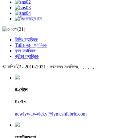
লিলিং ফ্যাব্রিক
Tulle জাল ফ্যাব্রিক
বুনন ফ্যাব্রিক
ক্রীড়া ফ্যাব্রিক
© কপিরাইট - 2010-2021 : সর্বস্বত্ব সংরক্ষিত৷
, , , , , , ,
ই-মেইল
ই-মেইল
newlyway-vicky@lymeshfabric.com
হোয়াটসঅ্যাপ