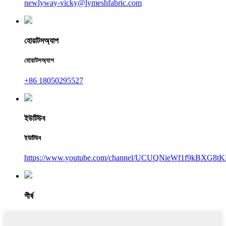
newlyway-vicky@lymeshfabric.com
হোয়াটসঅ্যাপ
হোয়াটসঅ্যাপ
+86 18050295527
ইউটিউব
ইউটিউব
https://www.youtube.com/channel/UCUQNieWf1f9kBXG8tK
শীর্ষ