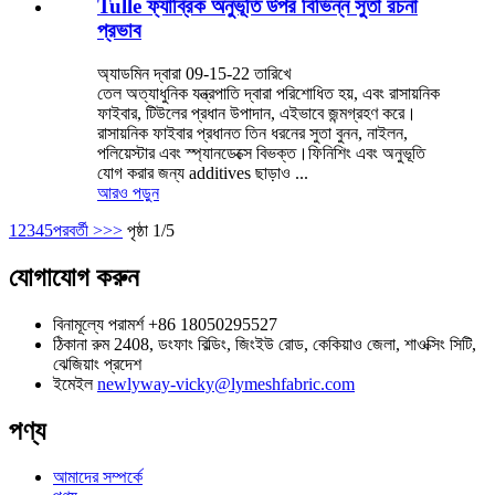
Tulle ফ্যাব্রিক অনুভূতি উপর বিভিন্ন সুতা রচনা
প্রভাব
অ্যাডমিন দ্বারা 09-15-22 তারিখে
তেল অত্যাধুনিক যন্ত্রপাতি দ্বারা পরিশোধিত হয়, এবং রাসায়নিক
ফাইবার, টিউলের প্রধান উপাদান, এইভাবে জন্মগ্রহণ করে।
রাসায়নিক ফাইবার প্রধানত তিন ধরনের সুতা বুনন, নাইলন,
পলিয়েস্টার এবং স্প্যানডেক্সে বিভক্ত।ফিনিশিং এবং অনুভূতি
যোগ করার জন্য additives ছাড়াও ...
আরও পড়ুন
1
2
3
4
5
পরবর্তী >
>>
পৃষ্ঠা 1/5
যোগাযোগ করুন
বিনামূল্যে পরামর্শ
+86 18050295527
ঠিকানা
রুম 2408, ডংফাং বিল্ডিং, জিংইউ রোড, কেকিয়াও জেলা, শাওক্সিং সিটি,
ঝেজিয়াং প্রদেশ
ইমেইল
newlyway-vicky@lymeshfabric.com
পণ্য
আমাদের সম্পর্কে