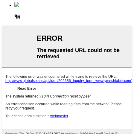
শীর্ষ