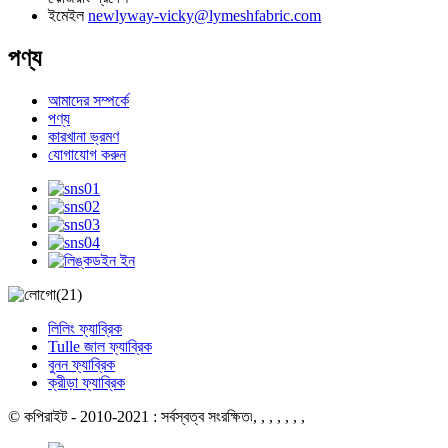
ইমেইল
newlyway-vicky@lymeshfabric.com
পণ্য
আমাদের সম্পর্কে
পণ্য
কারখানা ভ্রমণ
যোগাযোগ করুন
লিলিং ফ্যাব্রিক
Tulle জাল ফ্যাব্রিক
বুনন ফ্যাব্রিক
ক্রীড়া ফ্যাব্রিক
© কপিরাইট - 2010-2021 : সর্বস্বত্ব সংরক্ষিত৷
, , , , , , ,