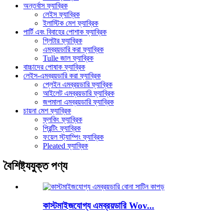
অন্তর্বাস ফ্যাব্রিক
লেইস ফ্যাব্রিক
ইলাস্টিক মেশ ফ্যাব্রিক
পার্টি এবং বিবাহের পোশাক ফ্যাব্রিক
গ্লিটার ফ্যাব্রিক
এমব্রয়ডারি করা ফ্যাব্রিক
Tulle জাল ফ্যাব্রিক
বাচ্চাদের পোষাক ফ্যাব্রিক
লেইস-এমব্রয়ডারি করা ফ্যাব্রিক
প্লেইন এমব্রয়ডারি ফ্যাব্রিক
আইলেট এমব্রয়ডারি ফ্যাব্রিক
জপমালা এমব্রয়ডারি ফ্যাব্রিক
চায়না মেশ ফ্যাব্রিক
ফ্লকিং ফ্যাব্রিক
প্রিন্টিং ফ্যাব্রিক
ফয়েল স্ট্যাম্পিং ফ্যাব্রিক
Pleated ফ্যাব্রিক
বৈশিষ্ট্যযুক্ত পণ্য
কাস্টমাইজযোগ্য এমব্রয়ডারি Wov...