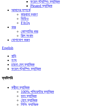
ফয়েল স্ট্যাম্পিং ফ্যাব্রিক
Pleated ফ্যাব্রিক
আমাদের সম্পর্কে
কারখানা ভ্রমণ
ভিডিও
FAQs
খবর
কোম্পানির খবর
শিল্প সংবাদ
যোগাযোগ করুন
English
বাড়ি
পণ্য
চায়না মেশ ফ্যাব্রিক
ফয়েল স্ট্যাম্পিং ফ্যাব্রিক
ক্যাটাগরি
ক্রীড়া ফ্যাব্রিক
100% পলিয়েস্টার ফ্যাব্রিক
বুনন ফ্যাব্রিক
যোগ ফ্যাব্রিক
লিলিং ফ্যাব্রিক