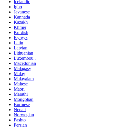
Icelandic
Igbo
Javanese
Kannada
Kazakh
Khmer
Kurdish
Kyrgyz
Latin
Latvian
Lithuanian
Luxembou..
Macedonian
Malagasy
Malay
Malayalam
Maltese
Maori
Marathi
Mongolian
Burmese
Nepali
Norwegian
Pashto
Persian