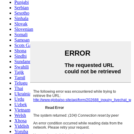
Punjabi
Serbian
Sesotho
Sinhala
Slovak
Slovenian
Somali
Samoan
Scots Gaelic
Shona
Sindhi
Sundanese
Swahili
Tajik
Tamil
Telugu
Thai
Ukrainian
Urdu
Uzbek
Vietnamese
Welsh
Xhosa
Yiddish
Yoruba